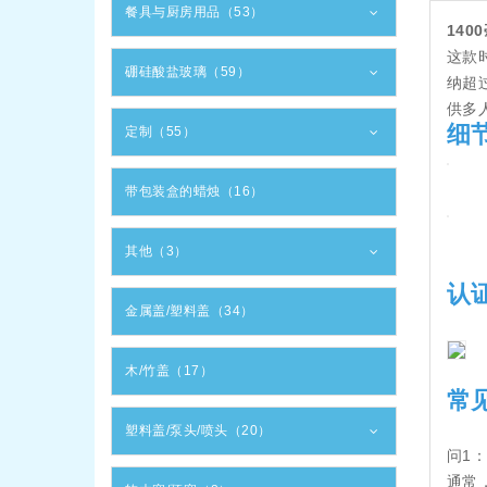
餐具与厨房用品（53）
14
这款
硼硅酸盐玻璃（59）
纳超
供多
细
定制（55）
带包装盒的蜡烛（16）
其他（3）
认
金属盖/塑料盖（34）
木/竹盖（17）
常
塑料盖/泵头/喷头（20）
问1
通常