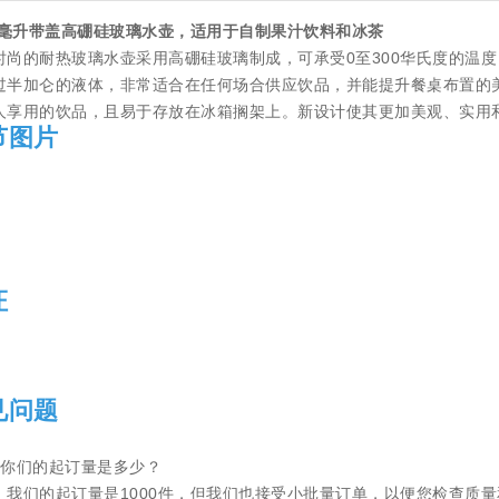
00毫升带盖高硼硅玻璃水壶，适用于自制果汁饮料和冰茶
时尚的耐热玻璃水壶采用高硼硅玻璃制成，可承受0至300华氏度的温
过半加仑的液体，非常适合在任何场合供应饮品，并能提升餐桌布置的
人享用的饮品，且易于存放在冰箱搁架上。新设计使其更加美观、实用
节图片
证
见问题
：你们的起订量是多少？
，我们的起订量是1000件，但我们也接受小批量订单，以便您检查质