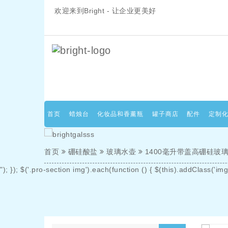
欢迎来到Bright - 让企业更美好
首页
蜡烛台
化妆品和香薰瓶
罐子商店
配件
定制
首页
硼硅酸盐
玻璃水壶
1400毫升带盖高硼硅
"); }); $('.pro-section img').each(function () { $(this).addClass('img-