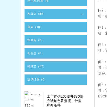
软木塞/颈塞（8）
问2
包装盒（55）
答：
藤条（18）
问3
答：
蜡烛剪（8）
问4
答：
礼品盒（0）
问5
蜡烛芯（12）
答：
更好
玻璃灯罩（0）
问6
答：
BS
工厂直销200毫升330毫
升琥珀色香薰瓶，带盖
和纤维棒