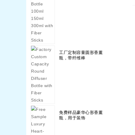
工厂定制容量圆形香薰
瓶，带纤维棒
免费样品豪华心形香薰
瓶，用于装饰