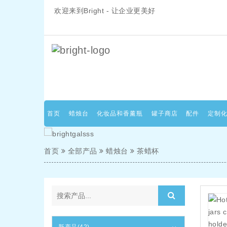
欢迎来到Bright - 让企业更美好
首页
蜡烛台
化妆品和香薰瓶
罐子商店
配件
定制
首页
全部产品
蜡烛台
茶蜡杯