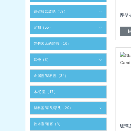
硼硅酸盐玻璃（59）
厚壁
定制（55）
带包装盒的蜡烛（16）
其他（3）
金属盖/塑料盖（34）
木/竹盖（17）
塑料盖/泵头/喷头（20）
软木塞/颈塞（8）
玻璃