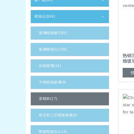
新产品(42)
蜡烛台(904)
玻璃蜡烛罐(585)
玻璃蜡烛台(109)
热销
烛玻
吹制玻璃(16)
件
方形蜡烛玻璃(9)
茶蜡杯(17)
双芯和三芯蜡烛玻璃(8)
陶瓷蜡烛台(114)