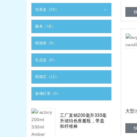
包装盒（55）
藤条（18）
蜡烛剪（8）
礼品盒（0）
蜡烛芯（12）
玻璃灯罩（0）
大型
工厂直销200毫升330毫
升琥珀色香薰瓶，带盖
和纤维棒